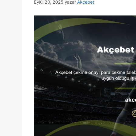
Eylül 20, 2025
yazar
Akçebet