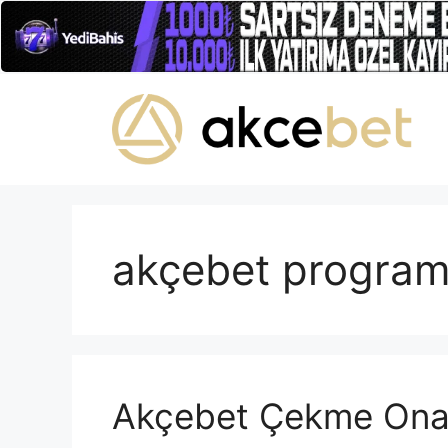
İçeriğe
atla
akçebet program
Akçebet Çekme Ona