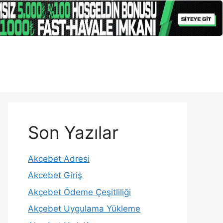
Son Yazılar
Akcebet Adresi
Akcebet Giriş
Akçebet Ödeme Çeşitliliği
Akçebet Uygulama Yükleme