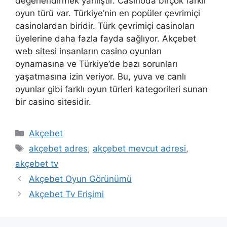
değerlendirmek yanlıştır. Casinoda birçok farklı
oyun türü var. Türkiye’nin en popüler çevrimiçi
casinolardan biridir. Türk çevrimiçi casinoları
üyelerine daha fazla fayda sağlıyor. Akçebet
web sitesi insanların casino oyunları
oynamasına ve Türkiye’de bazı sorunları
yaşatmasına izin veriyor. Bu, yuva ve canlı
oyunlar gibi farklı oyun türleri kategorileri sunan
bir casino sitesidir.
Kategoriler
Akçebet
Etiketler
akçebet adres
,
akçebet mevcut adresi
,
akçebet tv
Akçebet Oyun Görünümü
Akçebet Tv Erişimi