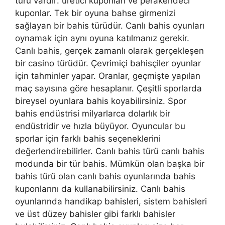
türü vardır: üretici kuponları ve perakendeci
kuponlar. Tek bir oyuna bahse girmenizi
sağlayan bir bahis türüdür. Canlı bahis oyunları
oynamak için aynı oyuna katılmanız gerekir.
Canlı bahis, gerçek zamanlı olarak gerçekleşen
bir casino türüdür. Çevrimiçi bahisçiler oyunlar
için tahminler yapar. Oranlar, geçmişte yapılan
maç sayısına göre hesaplanır. Çeşitli sporlarda
bireysel oyunlara bahis koyabilirsiniz. Spor
bahis endüstrisi milyarlarca dolarlık bir
endüstridir ve hızla büyüyor. Oyuncular bu
sporlar için farklı bahis seçeneklerini
değerlendirebilirler. Canlı bahis türü canlı bahis
modunda bir tür bahis. Mümkün olan başka bir
bahis türü olan canlı bahis oyunlarında bahis
kuponlarını da kullanabilirsiniz. Canlı bahis
oyunlarında handikap bahisleri, sistem bahisleri
ve üst düzey bahisler gibi farklı bahisler