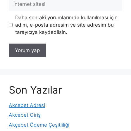
İnternet
sitesi
Daha sonraki yorumlarımda kullanılması için
adım, e-posta adresim ve site adresim bu
tarayıcıya kaydedilsin.
Son Yazılar
Akcebet Adresi
Akcebet Giriş
Akçebet Ödeme Çeşitliliği