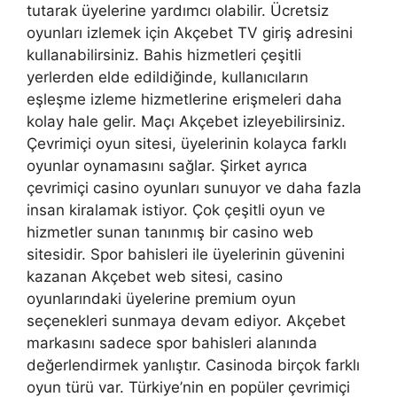
tutarak üyelerine yardımcı olabilir. Ücretsiz
oyunları izlemek için Akçebet TV giriş adresini
kullanabilirsiniz. Bahis hizmetleri çeşitli
yerlerden elde edildiğinde, kullanıcıların
eşleşme izleme hizmetlerine erişmeleri daha
kolay hale gelir. Maçı Akçebet izleyebilirsiniz.
Çevrimiçi oyun sitesi, üyelerinin kolayca farklı
oyunlar oynamasını sağlar. Şirket ayrıca
çevrimiçi casino oyunları sunuyor ve daha fazla
insan kiralamak istiyor. Çok çeşitli oyun ve
hizmetler sunan tanınmış bir casino web
sitesidir. Spor bahisleri ile üyelerinin güvenini
kazanan Akçebet web sitesi, casino
oyunlarındaki üyelerine premium oyun
seçenekleri sunmaya devam ediyor. Akçebet
markasını sadece spor bahisleri alanında
değerlendirmek yanlıştır. Casinoda birçok farklı
oyun türü var. Türkiye’nin en popüler çevrimiçi