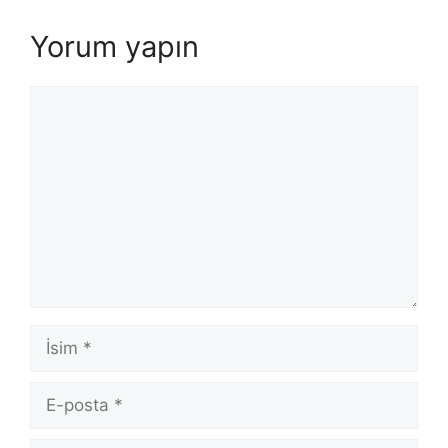
Yorum yapın
Yorum
İsim
E-
posta