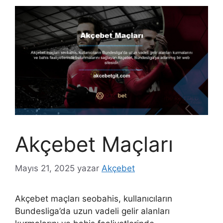
Akçebet Maçları
Mayıs 21, 2025
yazar
Akçebet
Akçebet maçları seobahis, kullanıcıların
Bundesliga’da uzun vadeli gelir alanları