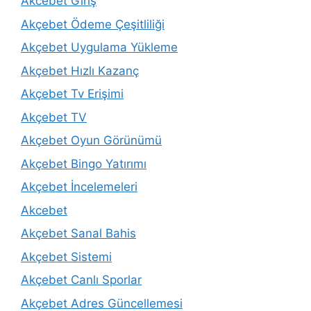
Akcebet Giriş
Akçebet Ödeme Çeşitliliği
Akçebet Uygulama Yükleme
Akçebet Hızlı Kazanç
Akçebet Tv Erişimi
Akçebet TV
Akçebet Oyun Görünümü
Akçebet Bingo Yatırımı
Akçebet İncelemeleri
Akcebet
Akçebet Sanal Bahis
Akçebet Sistemi
Akçebet Canlı Sporlar
Akçebet Adres Güncellemesi