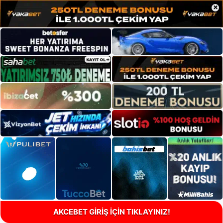
×
AKCEBET GİRİŞ İÇİN TIKLAYINIZ!